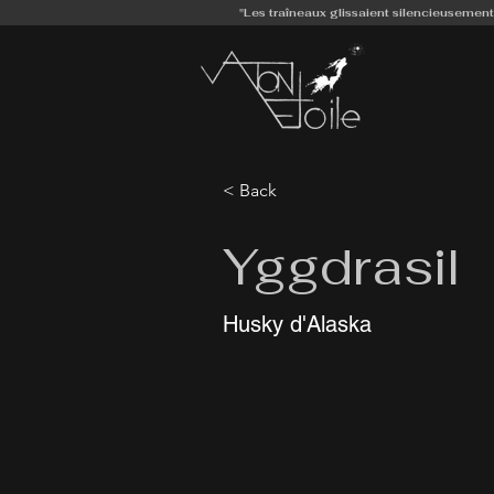
"Les traîneaux glissaient silencieusement
< Back
Yggdrasil
Husky d'Alaska