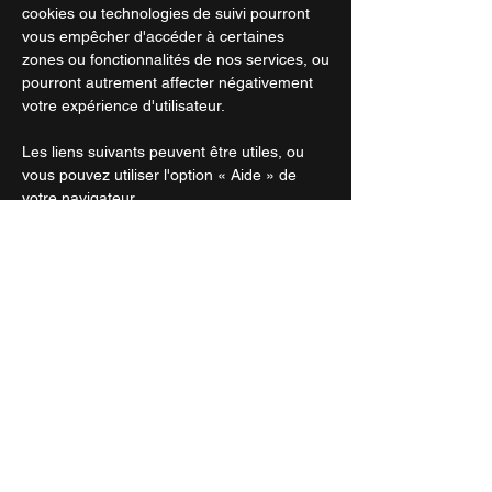
cookies ou technologies de suivi pourront
vous empêcher d'accéder à certaines
zones ou fonctionnalités de nos services, ou
pourront autrement affecter négativement
votre expérience d'utilisateur.
Les liens suivants peuvent être utiles, ou
vous pouvez utiliser l'option « Aide » de
votre navigateur.
Paramètres des cookies dans Firefox
Paramètres des cookies dans Internet
Explorer
Paramètres des cookies dans Google
Chrome
Paramètres des cookies dans Safari (OS X)
Paramètres des cookies dans Safari (iOS)
Paramètres des cookies dans Android