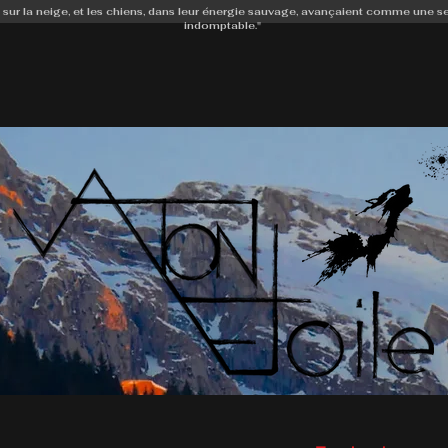
 sur la neige, et les chiens, dans leur énergie sauvage, avançaient comme une s
indomptable."
ACCUEIL
ACTIVITÉS/TARIFS
L'ÉQUIPE
L