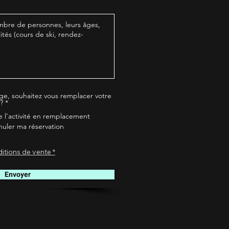
ge, souhaitez vous remplacer votre
O
? *
*
b
re l'activité en remplacement
l
i
nuler ma réservation
g
a
t
itions de vente *
o
i
r
Envoyer
e