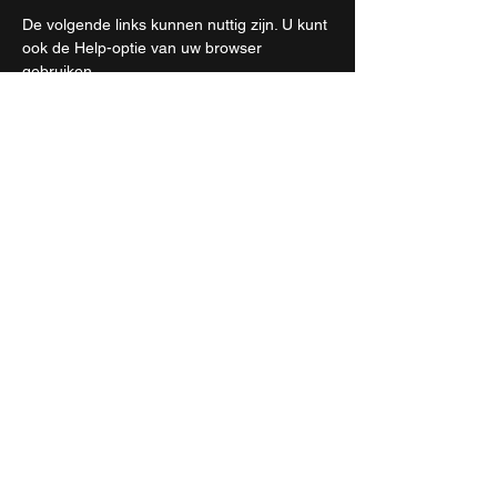
De volgende links kunnen nuttig zijn. U kunt
ook de Help-optie van uw browser
gebruiken.
Cookie-instellingen in Firefox
Cookie-instellingen in Internet Explorer
Cookie-instellingen in Google Chrome
Cookie-instellingen in Safari (OS X)
Cookie-instellingen in Safari (iOS)
Cookie-instellingen in Android
Als u zich wilt afmelden en wilt voorkomen
dat uw gegevens op alle websites door
Google Analytics worden gebruikt, volgt u
de volgende instructies:
https://tools.google.com/dlpage/gaoptout?
hl=nl
We kunnen dit cookiebeleid van tijd tot tijd