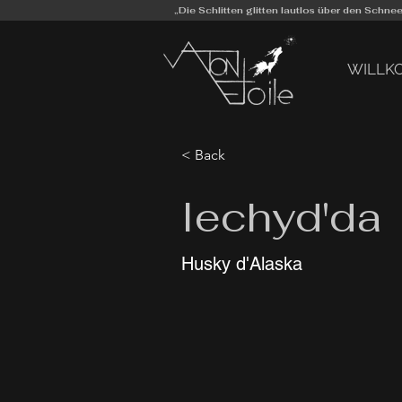
„Die Schlitten glitten lautlos über den Schn
WILLK
< Back
Iechyd'da
Husky d'Alaska