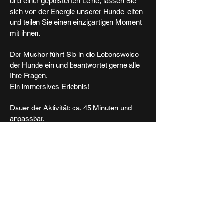
und einer gepolsterten Leine, lassen Sie
sich von der Energie unserer Hunde leiten
und teilen Sie einen einzigartigen Moment
mit ihnen.
Der Musher führt Sie in die Lebensweise
der Hunde ein und beantwortet gerne alle
Ihre Fragen.
Ein immersives Erlebnis!
Dauer der Aktivität:
ca. 45 Minuten und
anpassbar.
Für wen?
Zugänglich für Erwachsene in normaler
körperlicher Verfassung und Kinder ab 7
Jahren.
Diese Aktivität ist für schwangere Frauen
und Kinder unter 7 Jahren nicht
zugänglich.